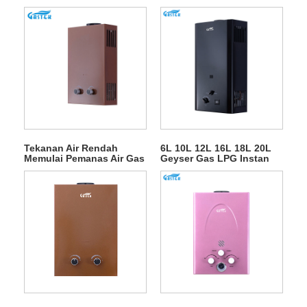
Tipe Buang Dipasang Di
Pemanas Air Gas Luar
Dinding Tanpa Tangki
Ruang
LPG Instan Pemanas Air
Gas Air Panas Alami
untuk Mandi
Tekanan Air Rendah
6L 10L 12L 16L 18L 20L
Memulai Pemanas Air Gas
Geyser Gas LPG Instan
LPG Tipe Buang
Tanpa Tangki untuk
Mandi