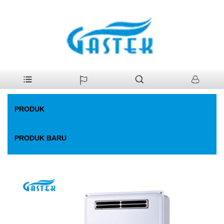
>
Produk
>
Pemanas Air Gas
>
Suhu konstan yang dipaksa kipas.
Rumah
Pemanas air gas
PRODUK
PRODUK BARU