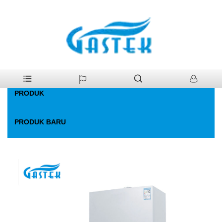
>
Produk
>
Ketel Gas
>
Boiler Kombinasi Gas Konvensional
Rumah
PRODUK
PRODUK BARU