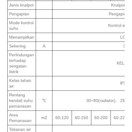
Jenis knalpot
Knalpot pa
Pengapian
Pengapian p
Mode kontrol
Kontrol elekt
suhu
Menampilkan
LCD
Sekering
A
3
Perlindungan
terhadap
KELAS I
sengatan
listrik
Kelas tahan
IPX4
air
Rentang
kendali suhu
℃
30~80(radiator), 25-60
pemanasan
Area
m2
60-120
60-150
60-200
60-220
Pemanasan
Tekanan air