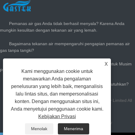
BERITA TERBARU
Pemanas air gas Anda tidak berhasil menyala? Karena Anda
mungkin kesulitan dengan tekanan air yang lemah.
Bagaimana tekanan air mempengaruhi pengapian pemanas air
gas tanpa tangki?
Cara Menyesuaikan Pemanas Air Gas Instan Anda Untuk Musim
X
Panas: Kurangi Tagihan Gas & Tetaplah dengan Dingin
Kami menggunakan cookie untuk
menawarkan Anda pengalaman
Seberapa besar pemanas air panas gas yang Anda butuhkan?
penelusuran yang lebih baik, menganalisis
lalu lintas situs, dan mempersonalisasi
Hak Cipta Zhongshan Gastek Home Appliance Company Limited All
konten. Dengan menggunakan situs ini,
Anda menyetujui penggunaan cookie kami.
Rights Reserved.
Kebijakan Privasi
Tautan
Sitemap
RSS
XML
Privacy Policy
Menolak
Menerima