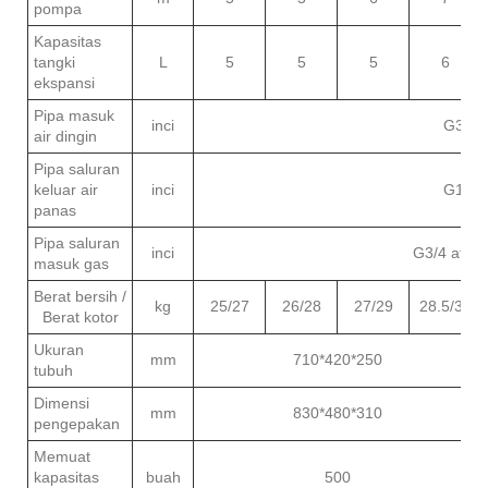
pompa
Kapasitas
tangki
L
5
5
5
6
ekspansi
Pipa masuk
inci
G3/4
air dingin
Pipa saluran
keluar air
inci
G1/2
panas
Pipa saluran
inci
G3/4 atau 
masuk gas
Berat bersih /
kg
25/27
26/28
27/29
28.5/31
Berat kotor
Ukuran
mm
710*420*250
tubuh
Dimensi
mm
830*480*310
pengepakan
Memuat
kapasitas
buah
500