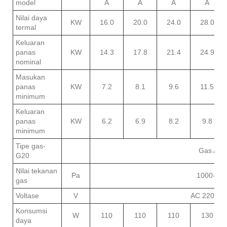
model
A
A
A
A
Nilai daya
KW
16.0
20.0
24.0
28.0
termal
Keluaran
panas
KW
14.3
17.8
21.4
24.9
nominal
Masukan
panas
KW
7.2
8.1
9.6
11.5
minimum
Keluaran
panas
KW
6.2
6.9
8.2
9.8
minimum
Tipe gas-
Gas Ala
G20
Nilai tekanan
Pa
1000-30
gas
Voltase
V
AC 220V,5
Konsumsi
W
110
110
110
130
daya