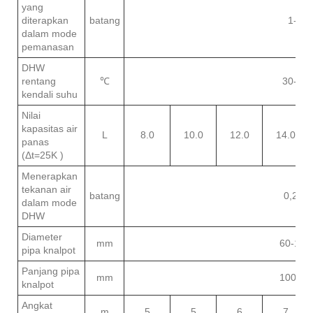
yang
diterapkan
batang
1-3
dalam mode
pemanasan
DHW
rentang
℃
30-60
kendali suhu
Nilai
kapasitas air
L
8.0
10.0
12.0
14.0
panas
(Δt=25K )
Menerapkan
tekanan air
batang
0,2-6
dalam mode
DHW
Diameter
mm
60-100
pipa knalpot
Panjang pipa
mm
1000.0
knalpot
Angkat
m
5
5
6
7