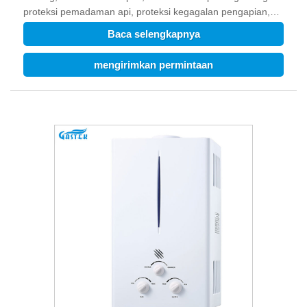
proteksi pemadaman api, proteksi kegagalan pengapian,
proteksi anti beku, proteksi panas berlebih, dll. Dapat
Baca selengkapnya
menjamin keselamatan keluarga. Gambar Produk 1.
Deskripsi Produk Pemanas Air Gas Tipe Paksa ini tidak
mengirimkan permintaan
hanya dapat menyuplai air panas instan, tanpa henti,
sesuai permintaan, namun juga air panas bersuhu konstan.
Ini dipasang di dinding, berukuran kompak, dan mudah
dipasang. Dengan perlindungan pemadaman api,
perlindungan kegagalan pengapian, perlindungan anti-
pembekuan, perlindungan panas berlebih, dll. dapat
menjamin keselamatan keluarga. Gambar Produk Cina Jual
Panas Seimbang Tipe Turbo Suhu Konstan Pancuran Air
Panas Boiler LPG Pemanas Air Gas Buang Paksa