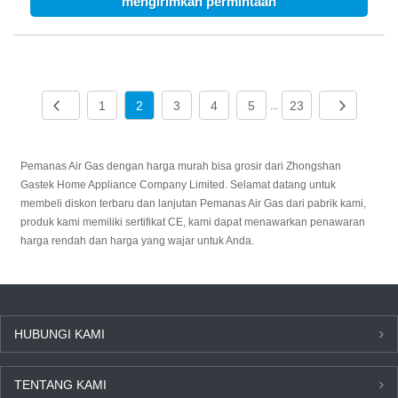
mengirimkan permintaan
Alami Gas Geyser untuk Mandi
1
2
3
4
5
23
...
Pemanas Air Gas dengan harga murah bisa grosir dari Zhongshan
Gastek Home Appliance Company Limited. Selamat datang untuk
membeli diskon terbaru dan lanjutan Pemanas Air Gas dari pabrik kami,
produk kami memiliki sertifikat CE, kami dapat menawarkan penawaran
harga rendah dan harga yang wajar untuk Anda.
HUBUNGI KAMI
TENTANG KAMI