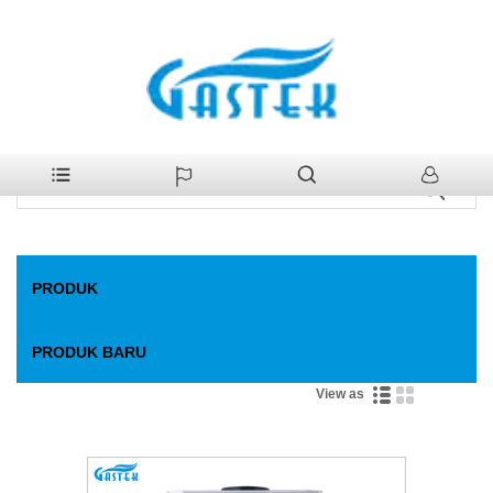
>
Produk
>
Pemanas Air Gas
Rumah
Pemanas Air Gas
PRODUK
PRODUK BARU
View as