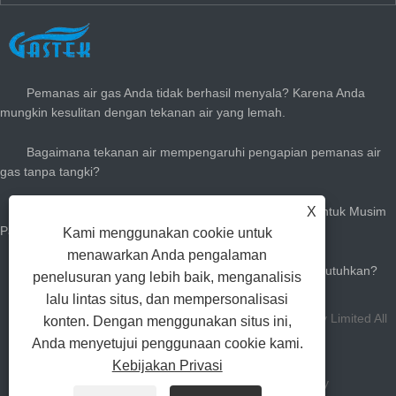
BERITA TERBARU
Pemanas air gas Anda tidak berhasil menyala? Karena Anda
mungkin kesulitan dengan tekanan air yang lemah.
Bagaimana tekanan air mempengaruhi pengapian pemanas air
gas tanpa tangki?
X
Cara Menyesuaikan Pemanas Air Gas Instan Anda Untuk Musim
Panas: Kurangi Tagihan Gas & Tetaplah dengan Dingin
Kami menggunakan cookie untuk
menawarkan Anda pengalaman
Seberapa besar pemanas air panas gas yang Anda butuhkan?
penelusuran yang lebih baik, menganalisis
lalu lintas situs, dan mempersonalisasi
Hak Cipta Zhongshan Gastek Home Appliance Company Limited All
konten. Dengan menggunakan situs ini,
Anda menyetujui penggunaan cookie kami.
Rights Reserved.
Kebijakan Privasi
Tautan
Sitemap
RSS
XML
Privacy Policy