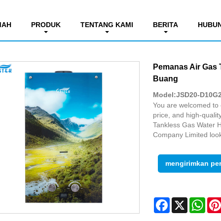
naga listrik. Pemanas air gas
MAH
PRODUK
TENTANG KAMI
BERITA
HUBUN
Pemanas Air Gas 
Buang
Model:JSD20-D10G
You are welcomed to co
price, and high-quali
Tankless Gas Water 
Company Limited look
mengirimkan pe
Facebook
X
Wha