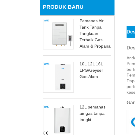
PRODUK BARU
Pemanas Air
Tank Tanpa
Des
Tangkuan
Terbaik Gas
Alam & Propana
Des
Anda
Pema
10L 12L 16L
berh
LPG/Geyser
Pema
Gas Alam
Dapa
perl
kese
Gam
12L pemanas
air gas tanpa
tangki