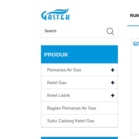
>
Produk
>
Pemanas Air Gas
>
Suhu konstan berte
Rumah
RU
PRODUK
Pemanas Air Gas
Ketel Gas
Ketel Listrik
Bagian Pemanas Air Gas
Suku Cadang Ketel Gas