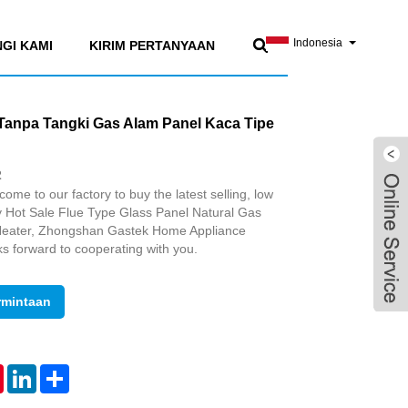
Indonesia
GI KAMI
KIRIM PERTANYAAN
Tanpa Tangki Gas Alam Panel Kaca Tipe
2
me to our factory to buy the latest selling, low
ty Hot Sale Flue Type Glass Panel Natural Gas
Heater, Zhongshan Gastek Home Appliance
s forward to cooperating with you.
rmintaan
tsApp
Pinterest
LinkedIn
Share