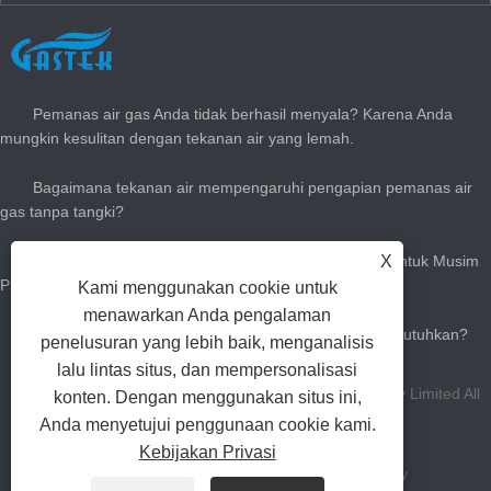
BERITA TERBARU
Pemanas air gas Anda tidak berhasil menyala? Karena Anda
mungkin kesulitan dengan tekanan air yang lemah.
Bagaimana tekanan air mempengaruhi pengapian pemanas air
gas tanpa tangki?
Cara Menyesuaikan Pemanas Air Gas Instan Anda Untuk Musim
X
Panas: Kurangi Tagihan Gas & Tetaplah dengan Dingin
Kami menggunakan cookie untuk
menawarkan Anda pengalaman
Seberapa besar pemanas air panas gas yang Anda butuhkan?
penelusuran yang lebih baik, menganalisis
lalu lintas situs, dan mempersonalisasi
Hak Cipta Zhongshan Gastek Home Appliance Company Limited All
konten. Dengan menggunakan situs ini,
Anda menyetujui penggunaan cookie kami.
Rights Reserved.
Kebijakan Privasi
Tautan
Sitemap
RSS
XML
Privacy Policy