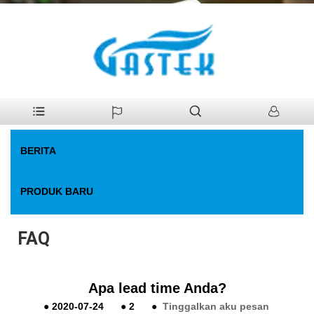
>
Berita
>
FAQ
Rumah
BERITA
PRODUK BARU
FAQ
Apa lead time Anda?
●
2020-07-24
●
2
●
Tinggalkan aku pesan