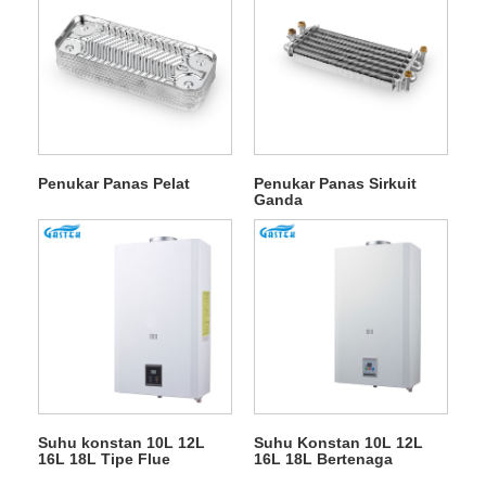
Penukar Panas Pelat
Penukar Panas Sirkuit
Ganda
Suhu konstan 10L 12L
Suhu Konstan 10L 12L
16L 18L Tipe Flue
16L 18L Bertenaga
Dinding Dipasang
Baterai Dipasang Di