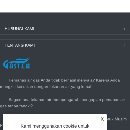
Tankless Instan LPG Air
Dinding Tangki LPG
Panas Alami Pemanas Air
Instan Air Panas Alami
Gas Untuk Mandi
Gas Geyser untuk Kamar
Mandi
HUBUNGI KAMI
TENTANG KAMI
BERITA TERBARU
Pemanas air gas Anda tidak berhasil menyala? Karena Anda
mungkin kesulitan dengan tekanan air yang lemah.
Bagaimana tekanan air mempengaruhi pengapian pemanas air
gas tanpa tangki?
X
Cara Menyesuaikan Pemanas Air Gas Instan Anda Untuk Musim
Panas: Kurangi Tagihan Gas & Tetaplah dengan Dingin
Kami menggunakan cookie untuk