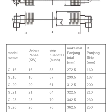
maksimal
B
Beban
sirip
model
Panjang
Panjang
Panas
Kuantitas
nomor
total
Sirip
(KW)
(buah)
(mm)
(mm)
GL16
16
53
272.5
160
GL18
18
57
299.5
187
GL20
20
61
312.5
200
GL21
21
64
322.5
210
GL23
23
70
342.5
230
GL26
26
76
362.5
250