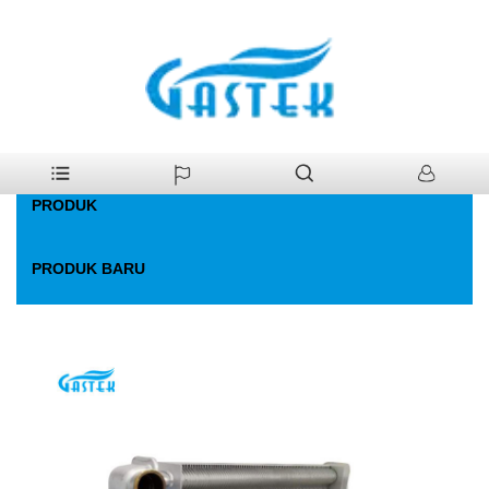
>
Produk
>
Bagian Pemanas Air Gas
Rumah
PRODUK
PRODUK BARU