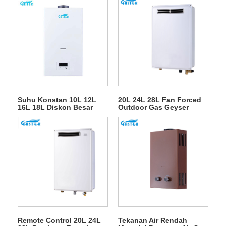
Suhu Konstan 10L 12L
20L 24L 28L Fan Forced
16L 18L Diskon Besar
Outdoor Gas Geyser
Tipe Buang Dipasang Di
untuk Pancuran Air Panas
Dinding Tanpa Tangki
LPG Instan Pemanas Air
Gas Air Panas Alami
untuk Mandi
Remote Control 20L 24L
Tekanan Air Rendah