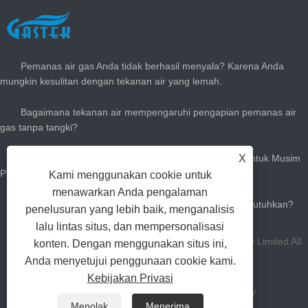
BERITA TERBARU
Pemanas air gas Anda tidak berhasil menyala? Karena Anda
mungkin kesulitan dengan tekanan air yang lemah.
Bagaimana tekanan air mempengaruhi pengapian pemanas air
gas tanpa tangki?
X
Cara Menyesuaikan Pemanas Air Gas Instan Anda Untuk Musim
Panas: Kurangi Tagihan Gas & Tetaplah dengan Dingin
Kami menggunakan cookie untuk
menawarkan Anda pengalaman
Seberapa besar pemanas air panas gas yang Anda butuhkan?
penelusuran yang lebih baik, menganalisis
lalu lintas situs, dan mempersonalisasi
Hak Cipta Zhongshan Gastek Home Appliance Company Limited All
konten. Dengan menggunakan situs ini,
Anda menyetujui penggunaan cookie kami.
Rights Reserved.
Kebijakan Privasi
Tautan
Sitemap
RSS
XML
Privacy Policy
Menolak
Menerima