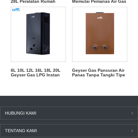
28L Peralatan Rumah
Memulai Pemanas Air Gas
Pemanas Air Gas Luar
LPG Tipe Buang
Ruang
6L 10L 12L 16L 18L 20L
Geyser Gas Pancuran Air
Geyser Gas LPG Instan
Panas Tanpa Tangki Tipe
Tanpa Tangki untuk
Buang 6L
Mandi
HUBUNGI KAMI
TENTANG KAMI