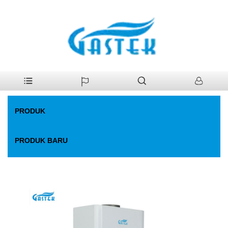
>
Produk
>
Pemanas Air Gas
>
Suhu konstan yang dipaksa kipas.
Rumah
Pemanas air gas
PRODUK
PRODUK BARU