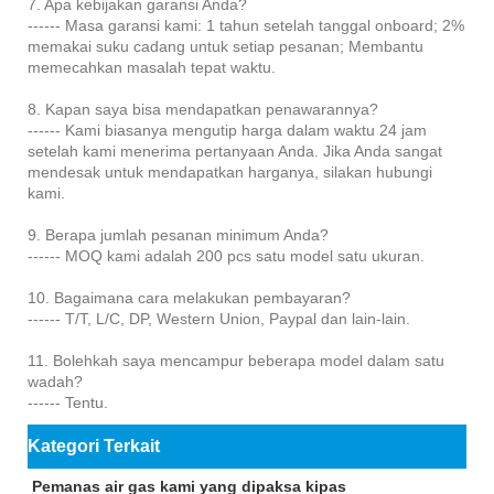
7. Apa kebijakan garansi Anda?
------ Masa garansi kami: 1 tahun setelah tanggal onboard; 2%
memakai suku cadang untuk setiap pesanan; Membantu
memecahkan masalah tepat waktu.
8. Kapan saya bisa mendapatkan penawarannya?
------ Kami biasanya mengutip harga dalam waktu 24 jam
setelah kami menerima pertanyaan Anda. Jika Anda sangat
mendesak untuk mendapatkan harganya, silakan hubungi
kami.
9. Berapa jumlah pesanan minimum Anda?
------ MOQ kami adalah 200 pcs satu model satu ukuran.
10. Bagaimana cara melakukan pembayaran?
------ T/T, L/C, DP, Western Union, Paypal dan lain-lain.
11. Bolehkah saya mencampur beberapa model dalam satu
wadah?
------ Tentu.
Kategori Terkait
Pemanas air gas kami yang dipaksa kipas