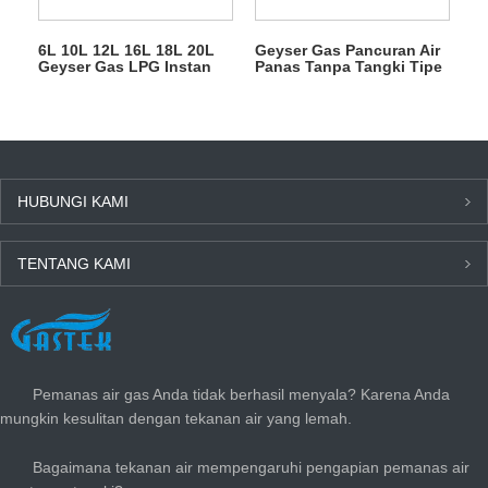
6L 10L 12L 16L 18L 20L
Geyser Gas Pancuran Air
Geyser Gas LPG Instan
Panas Tanpa Tangki Tipe
Tanpa Tangki untuk
Buang 6L
Mandi
HUBUNGI KAMI
TENTANG KAMI
BERITA TERBARU
Pemanas air gas Anda tidak berhasil menyala? Karena Anda
mungkin kesulitan dengan tekanan air yang lemah.
Bagaimana tekanan air mempengaruhi pengapian pemanas air