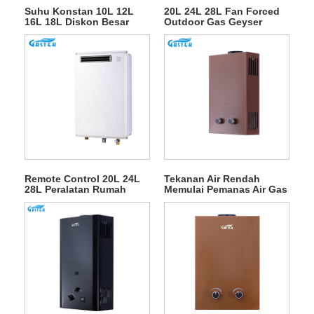
Suhu Konstan 10L 12L
20L 24L 28L Fan Forced
16L 18L Diskon Besar
Outdoor Gas Geyser
Tipe Buang Dipasang Di
untuk Pancuran Air Panas
Dinding Tanpa Tangki
LPG Instan Pemanas Air
Gas Air Panas Alami
untuk Mandi
Remote Control 20L 24L
Tekanan Air Rendah
28L Peralatan Rumah
Memulai Pemanas Air Gas
Pemanas Air Gas Luar
LPG Tipe Buang
Ruang