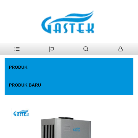
>
Produk
>
Pemanas Air Gas
>
Suhu konstan yang dipaksa kipas.
Rumah
Pemanas air gas
PRODUK
PRODUK BARU