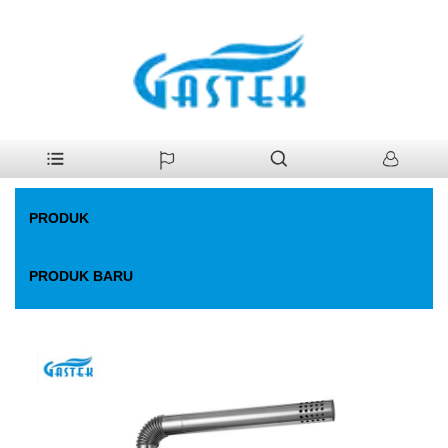
>
Produk
>
Pemanas Air Gas
>
Suhu konstan yang dipaksa kipas.
Rumah
Pemanas air gas
PRODUK
PRODUK BARU