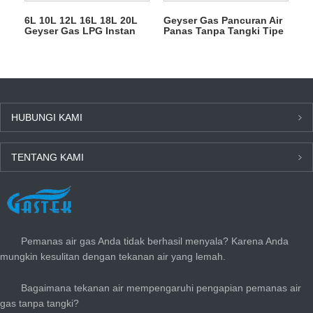
6L 10L 12L 16L 18L 20L
Geyser Gas Pancuran Air
Geyser Gas LPG Instan
Panas Tanpa Tangki Tipe
Tanpa Tangki untuk
Buang 6L
Mandi
HUBUNGI KAMI
TENTANG KAMI
BERITA TERBARU
Pemanas air gas Anda tidak berhasil menyala? Karena Anda
mungkin kesulitan dengan tekanan air yang lemah.
Bagaimana tekanan air mempengaruhi pengapian pemanas air
gas tanpa tangki?