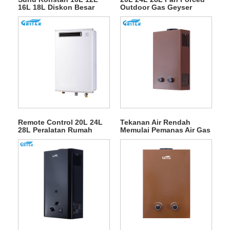
16L 18L Diskon Besar
Outdoor Gas Geyser
Tipe Buang Dipasang Di
untuk Pancuran Air Panas
Dinding Tanpa Tangki
LPG Instan Pemanas Air
Gas Air Panas Alami
untuk Mandi
Remote Control 20L 24L
Tekanan Air Rendah
28L Peralatan Rumah
Memulai Pemanas Air Gas
Pemanas Air Gas Luar
LPG Tipe Buang
Ruang