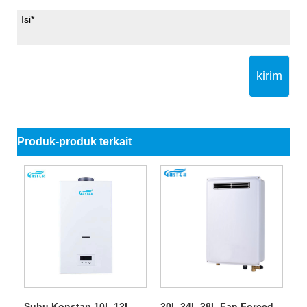
kirim
Produk-produk terkait
Suhu Konstan 10L 12L
20L 24L 28L Fan Forced