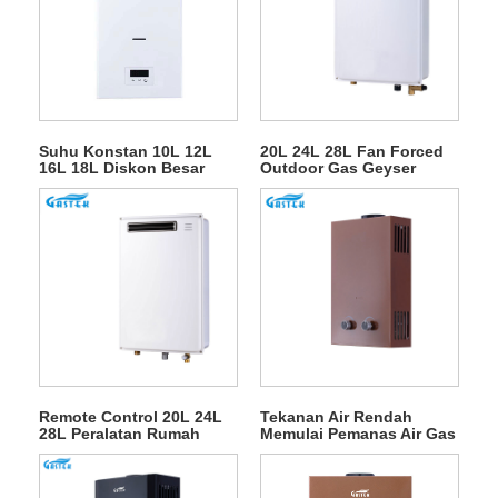
Suhu Konstan 10L 12L
20L 24L 28L Fan Forced
16L 18L Diskon Besar
Outdoor Gas Geyser
Tipe Buang Dipasang Di
untuk Pancuran Air Panas
Dinding Tanpa Tangki
LPG Instan Pemanas Air
Gas Air Panas Alami
untuk Mandi
Remote Control 20L 24L
Tekanan Air Rendah
28L Peralatan Rumah
Memulai Pemanas Air Gas
Pemanas Air Gas Luar
LPG Tipe Buang
Ruang