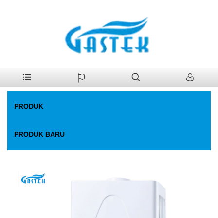
>
Produk
>
Pemanas Air Gas
>
Suhu konstan yang dipaksa kipas.
Rumah
Pemanas air gas
PRODUK
PRODUK BARU