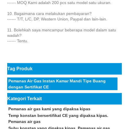
------ MOQ Kami adalah 200 pcs satu model satu ukuran.
10. Bagaimana cara melakukan pembayaran?
------ T/T, L/C, DP, Western Union, Paypal dan lain-lain.
11. Bolehkah saya mencampur beberapa model dalam satu
wadah?
------ Tentu.
Tag Produk
Pemanas Air Gas Instan Kamar Mandi Tipe Buang
dengan Sertifikat CE
Kategori Terkait
Pemanas air gas kami yang dipaksa kipas
Temp konstan bersertifikat CE yang dipaksa kipas.
Pemanas air gas
Suhu konstan yang dipaksa kipas. Pemanas air gas